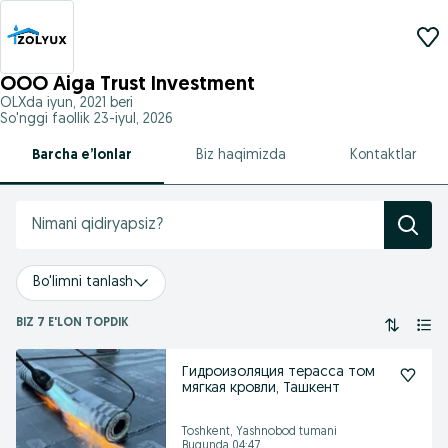
OOO Aiga Trust Investment
OLXda
iyun, 2021
beri
So'nggi faollik 23-iyul, 2026
Barcha e’lonlar
Biz haqimizda
Kontaktlar
Bo'limni tanlash
BIZ 7 E'LON TOPDIK
Гидроизоляция терасса том
мягкая кровли, Ташкент
Toshkent, Yashnobod tumani
Bugunda 04:47